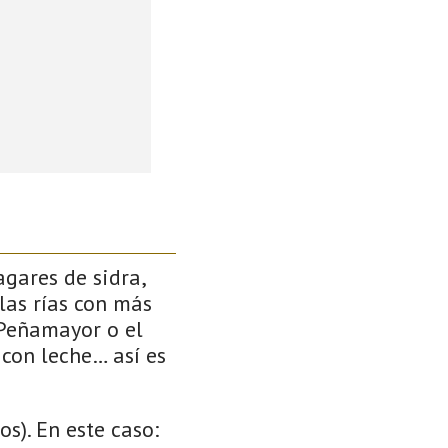
gares de sidra,
las rías con más
 Peñamayor o el
 con leche… así es
s). En este caso: