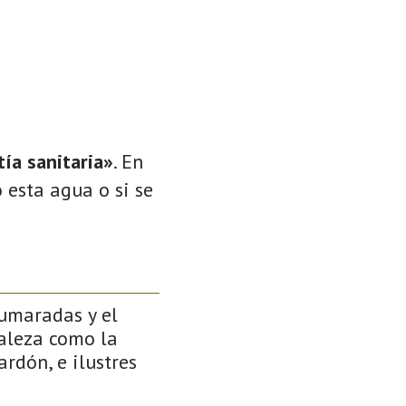
ía sanitaria»
. En
 esta agua o si se
pumaradas y el
raleza como la
rdón, e ilustres