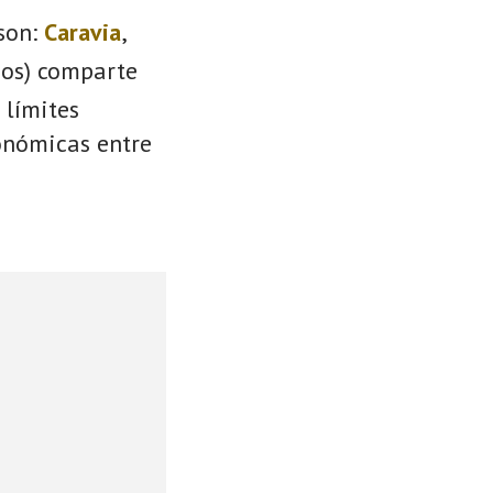
son:
Caravia
,
ios) comparte
 límites
conómicas entre