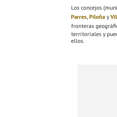
Los concejos (muni
Parres
,
Piloña
y
Vi
fronteras geográf
territoriales y pu
ellos.