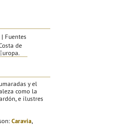
 | Fuentes
 Costa de
 Europa.
pumaradas y el
raleza como la
rdón, e ilustres
son:
Caravia
,