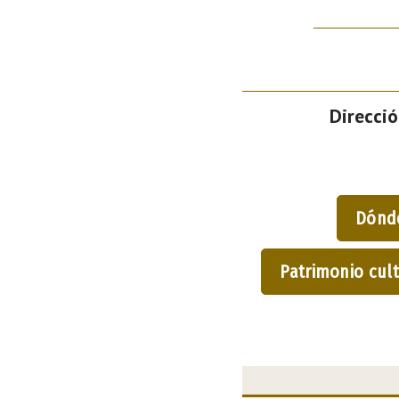
Direcció
Dónd
Patrimonio cult