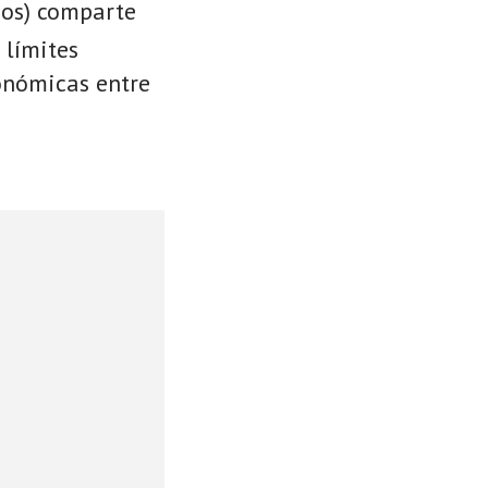
ios) comparte
 límites
conómicas entre