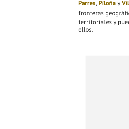
Parres
,
Piloña
y
Vi
fronteras geográf
territoriales y pu
ellos.