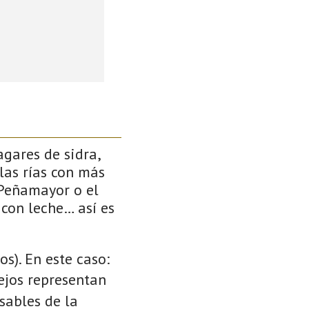
gares de sidra,
las rías con más
 Peñamayor o el
 con leche… así es
s). En este caso:
cejos representan
sables de la