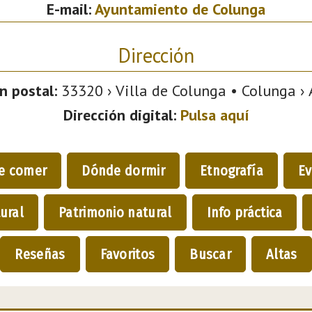
E-mail:
Ayuntamiento de Colunga
Dirección
n postal:
33320 › Villa de Colunga • Colunga › 
Dirección digital:
Pulsa aquí
e comer
Dónde dormir
Etnografía
Ev
ural
Patrimonio natural
Info práctica
Reseñas
Favoritos
Buscar
Altas