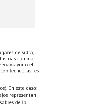
gares de sidra,
las rías con más
 Peñamayor o el
 con leche… así es
s). En este caso:
cejos representan
sables de la