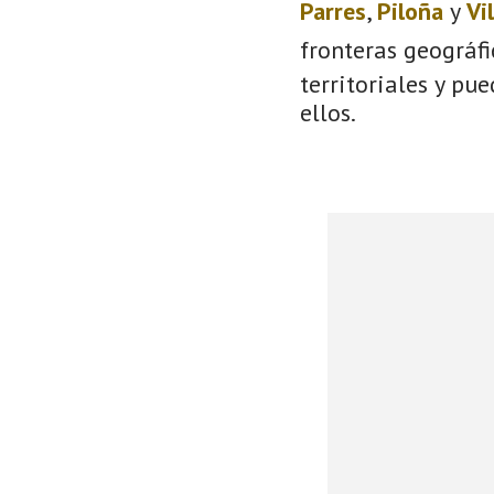
Parres
,
Piloña
y
Vi
fronteras geográf
territoriales y pu
ellos.