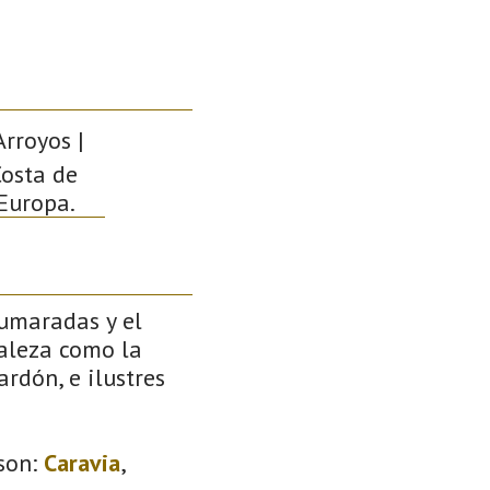
Arroyos |
Costa de
 Europa.
pumaradas y el
raleza como la
rdón, e ilustres
son:
Caravia
,