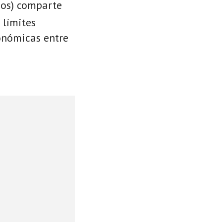
ios) comparte
 límites
conómicas entre