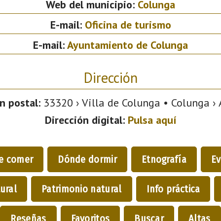
Web del municipio:
Colunga
E-mail:
Oficina de turismo
E-mail:
Ayuntamiento de Colunga
Dirección
n postal:
33320 › Villa de Colunga • Colunga › 
Dirección digital:
Pulsa aquí
e comer
Dónde dormir
Etnografía
Ev
ural
Patrimonio natural
Info práctica
Reseñas
Favoritos
Buscar
Altas