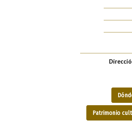
Direcció
Dónd
Patrimonio cult