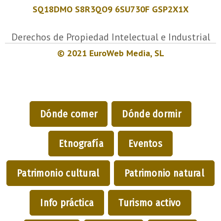
SQ18DMO S8R3QO9 6SU730F GSP2X1X
Derechos de Propiedad Intelectual e Industrial
© 2021 EuroWeb Media, SL
Dónde comer
Dónde dormir
Etnografía
Eventos
Patrimonio cultural
Patrimonio natural
Info práctica
Turismo activo