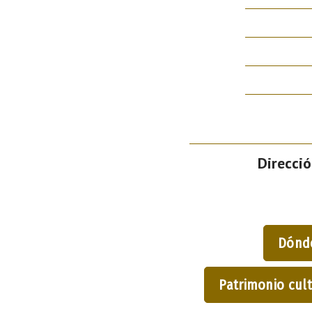
Direcció
Dónd
Patrimonio cult