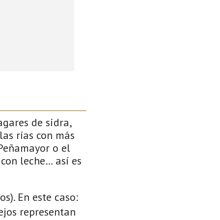
gares de sidra,
las rías con más
 Peñamayor o el
 con leche… así es
s). En este caso:
cejos representan