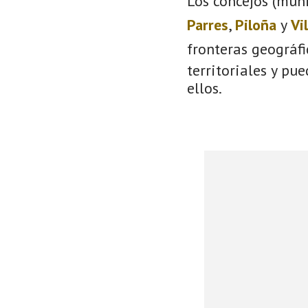
Los concejos (muni
Parres
,
Piloña
y
Vi
fronteras geográf
territoriales y pu
ellos.