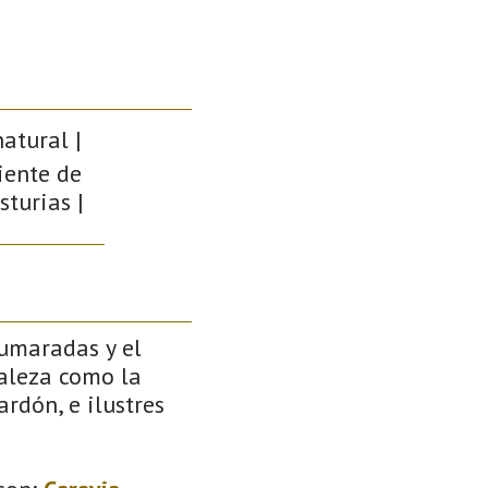
atural |
iente de
sturias |
pumaradas y el
raleza como la
rdón, e ilustres