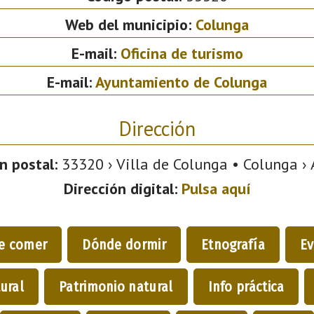
Web del municipio:
Colunga
E-mail:
Oficina de turismo
E-mail:
Ayuntamiento de Colunga
Dirección
n postal:
33320 › Villa de Colunga • Colunga › 
Dirección digital:
Pulsa aquí
e comer
Dónde dormir
Etnografía
Ev
ural
Patrimonio natural
Info práctica