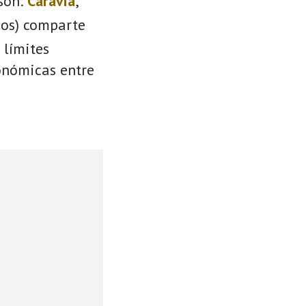
son:
Caravia
,
ios) comparte
 límites
conómicas entre