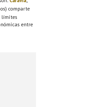
son:
Caravia
,
ios) comparte
 límites
conómicas entre