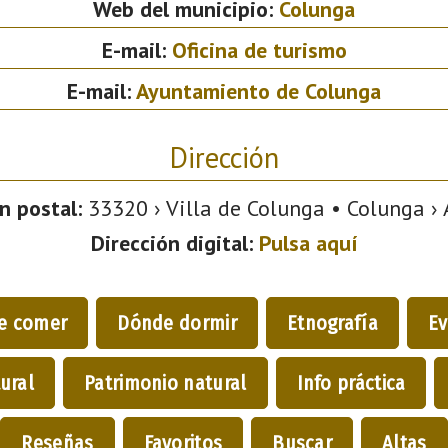
Web del municipio:
Colunga
E-mail:
Oficina de turismo
E-mail:
Ayuntamiento de Colunga
Dirección
n postal:
33320 › Villa de Colunga • Colunga › 
Dirección digital:
Pulsa aquí
e comer
Dónde dormir
Etnografía
Ev
ural
Patrimonio natural
Info práctica
Reseñas
Favoritos
Buscar
Altas