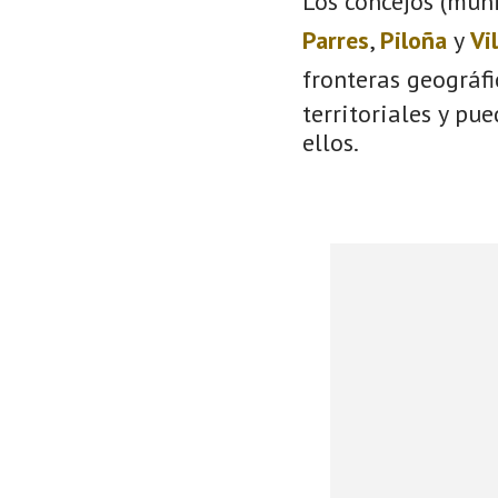
Los concejos (muni
Parres
,
Piloña
y
Vi
fronteras geográf
territoriales y pu
ellos.