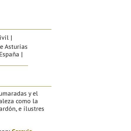
vil |
e Asturias
 España |
pumaradas y el
raleza como la
rdón, e ilustres