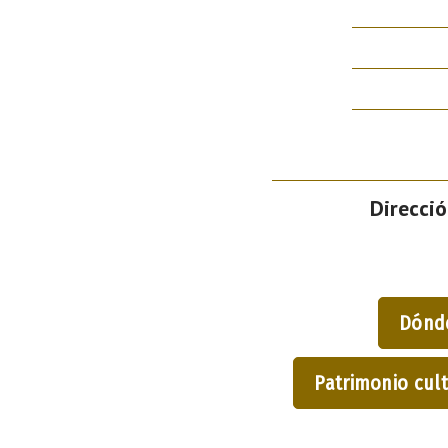
Direcció
Dónd
Patrimonio cult