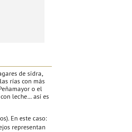
gares de sidra,
las rías con más
 Peñamayor o el
 con leche… así es
s). En este caso:
cejos representan