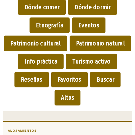
Dónde comer
Dónde dormir
Etnografía
Eventos
Patrimonio cultural
Patrimonio natural
Info práctica
Turismo activo
Reseñas
Favoritos
Buscar
Altas