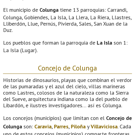
El municipio de
Colunga
tiene 13 parroquias: Carrandi,
Colunga, Gobiendes, La Isla, La Llera, La Riera, Llastres,
Lliberdón, Llue, Pernús, Pivierda, Sales, San Xuan de la
Duz.
Los pueblos que forman la parroquia de
La Isla
son 1:
La Isla (Lugar).
Concejo de Colunga
Historias de dinosaurios, playas que combinan el verdor
de las pumaradas y el azul del cielo, villas marineras
como Lastres, colosos de la naturaleza como la Sierra
del Sueve, arquitectura indiana como la del pueblo de
Libardón, e ilustres investigadores… así es Colunga.
Los concejos (municipios) que limitan con el
Concejo de
Colunga
son:
Caravia
,
Parres
,
Piloña
y
Villaviciosa
. Cada
uno de estos concejos (municipios) comparte fronteras