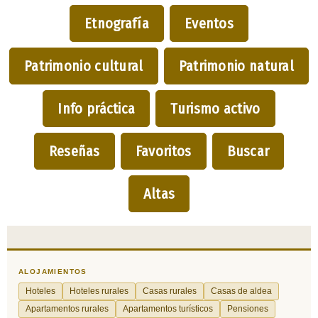
Etnografía
Eventos
Patrimonio cultural
Patrimonio natural
Info práctica
Turismo activo
Reseñas
Favoritos
Buscar
Altas