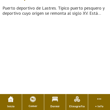
Puerto deportivo de Lastres. Típico puerto pesquero y
deportivo cuyo origen se remonta al siglo XV. Está
situado en la parte baja de la población. Existen varios
restaurantes. Puerto pesquero y deportivo, formado
por un espigón co ...
Comer
Inicio
Dormir
Etnografía
+ Info