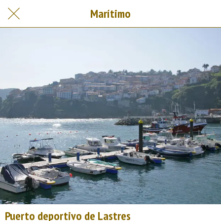
Marítimo
Puerto deportivo de Lastres